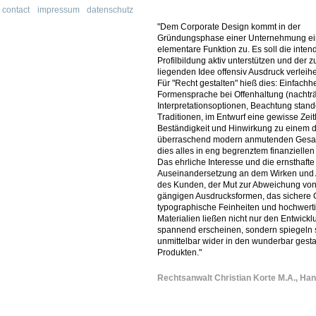
contact
impressum
datenschutz
"Dem Corporate Design kommt in der
Gründungsphase einer Unternehmung e
elementare Funktion zu. Es soll die intend
Profilbildung aktiv unterstützen und der 
liegenden Idee offensiv Ausdruck verleih
Für "Recht gestalten" hieß dies: Einfachhe
Formensprache bei Offenhaltung (nachträ
Interpretationsoptionen, Beachtung sta
Traditionen, im Entwurf eine gewisse Zeitl
Beständigkeit und Hinwirkung zu einem
überraschend modern anmutenden Gesa
dies alles in eng begrenztem finanziell
Das ehrliche Interesse und die ernsthafte
Auseinandersetzung an dem Wirken und 
des Kunden, der Mut zur Abweichung von 
gängigen Ausdrucksformen, das sichere 
typographische Feinheiten und hochwert
Materialien ließen nicht nur den Entwick
spannend erscheinen, sondern spiegeln s
unmittelbar wider in den wunderbar gesta
Produkten."
Rechtsanwalt Christian Korte M.A., Ha